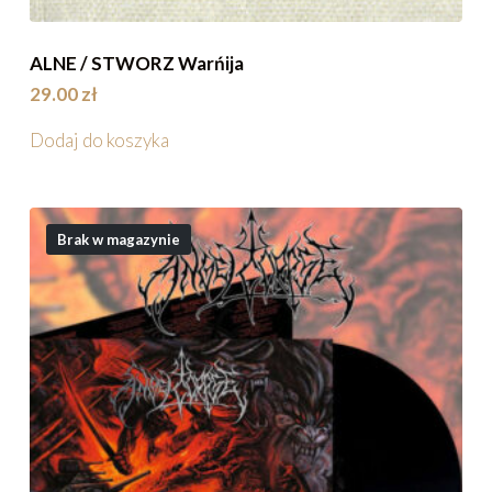
ALNE / STWORZ Warńija
29.00
zł
Dodaj do koszyka
Brak w magazynie