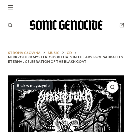
P
r
z
e
j
d
ź
d
STRONA GŁÓWNA
MUSIC
CD
o
NEKKROFUKK MYSTERIOUS RITUALS IN THE ABYSS OF SABBATH &
ETERNAL CELEBRATION OF THE BLAKK GOAT
t
r
e
ś
Brak w magazynie
c
i