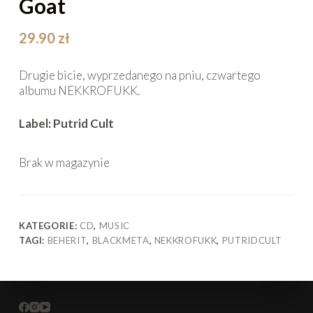
Goat
29.90
zł
Drugie bicie, wyprzedanego na pniu, czwartego
albumu NEKKROFUKK.
Label: Putrid Cult
Brak w magazynie
KATEGORIE:
CD
,
MUSIC
TAGI:
BEHERIT
,
BLACKMETA
,
NEKKROFUKK
,
PUTRIDCULT