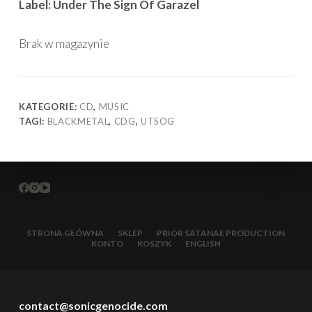
Label: Under The Sign Of Garazel
Brak w magazynie
KATEGORIE:
CD
,
MUSIC
TAGI:
BLACKMETAL
,
CDG
,
UTSOG
STRONA GŁÓWNA
SKLEP
PRIOR SATANAE PRODUCTION
KONTO
KOSZYK
ENGLISH
contact@sonicgenocide.com