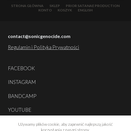
STRONA GŁÓWNA
SKLEP
PRIOR SATANAE PRODUCTION
KONTO
KOSZYK
ENGLISH
contact@sonicgenocide.com
Regulamin i Polityka Prywatności
FACEBOOK
INSTAGRAM
BANDCAMP
YOUTUBE
Używamy plików cookie, aby zapewnić najlepszą jakość
korzystania z naszej strony.