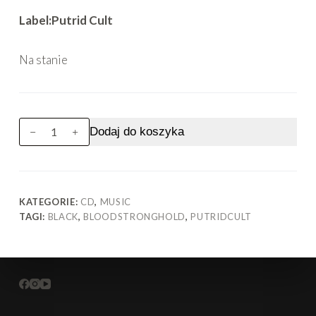
Label:Putrid Cult
Na stanie
ilość
Dodaj do koszyka
BLOOD
STRONGHOLD
Spectres
of
Bloodshed
KATEGORIE:
CD
,
MUSIC
TAGI:
BLACK
,
BLOODSTRONGHOLD
,
PUTRIDCULT