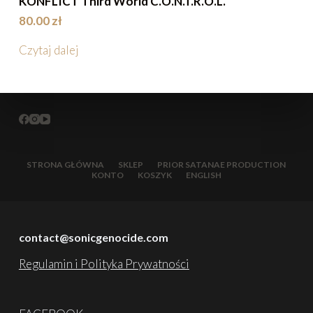
KONFLICT Third World C.O.N.T.R.O.L.
80.00
zł
Czytaj dalej
STRONA GŁÓWNA
SKLEP
PRIOR SATANAE PRODUCTION
KONTO
KOSZYK
ENGLISH
contact@sonicgenocide.com
Regulamin i Polityka Prywatności