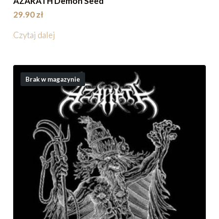
AZARATH Demon Seed
29.90
zł
Czytaj dalej
Brak w magazynie