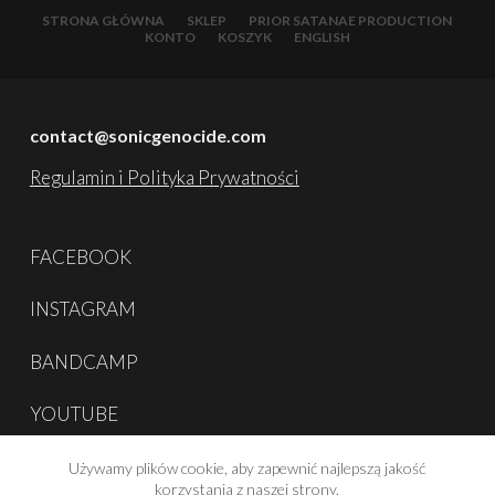
STRONA GŁÓWNA
SKLEP
PRIOR SATANAE PRODUCTION
KONTO
KOSZYK
ENGLISH
contact@sonicgenocide.com
Regulamin i Polityka Prywatności
FACEBOOK
INSTAGRAM
BANDCAMP
YOUTUBE
Używamy plików cookie, aby zapewnić najlepszą jakość
korzystania z naszej strony.