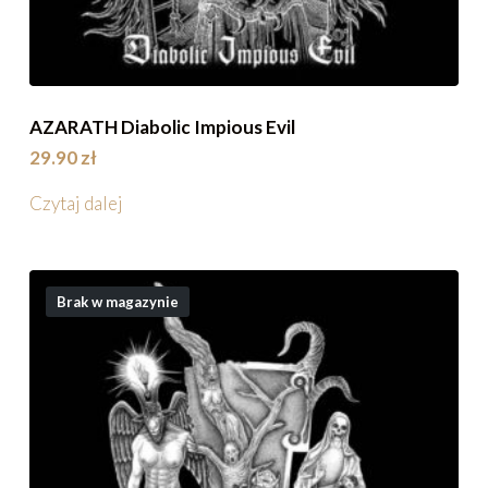
AZARATH Diabolic Impious Evil
29.90
zł
Czytaj dalej
Brak w magazynie