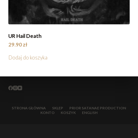
UR Hail Death
29.90
zł
Dodaj do koszyka
STRONA GŁÓWNA
SKLEP
PRIOR SATANAE PRODUCTION
KONTO
KOSZYK
ENGLISH