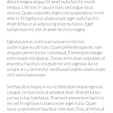
dolore magna aliqua. Sit amet nulla facilisi morbi
tempus. Ultrices in iaculis nunc sed augue lacus
viverra. Quam vulputate dignissim suspendisse in est
ante in. Fringilla est ullamcorper eget nulla facilisi.
Amet tellus cras adipiscing enim eu turpis. Eget
nullam non nisi est sit amet facilisis magna.
Egestas purus viverra accumsan in nisl nisi
scelerisque eu ultrices. Quam pellentesque nec nam
aliquam sem et tortor consequat. Elementum integer
enim neque volutpat ac. Donec enim diam vulputate ut
pharetra. Facilisis volutpat est velit egestas dui id
ornare arcu. Sed lectus vestibulum mattis ullamcorper
velit sed ullamcorper.
Sed faucibus turpis in eu mi bibendum neque egestas
congue. Lectus nulla at volutpat diam. Blandit turpis
cursus in hac habitasse. Praesent elementum facilisis
leo vel fringilla est ullamcorper eget nulla. Quam
lacus suspendisse faucibus interdum. Duis at tellus at