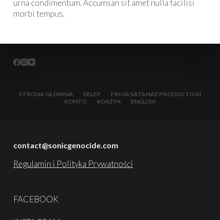
urna condimentum. Accumsan sit amet nulla facilisi
morbi tempus.
STRONA GŁÓWNA
SKLEP
PRIOR SATANAE PRODUCTION
KONTO
KOSZYK
ENGLISH
contact@sonicgenocide.com
Regulamin i Polityka Prywatności
FACEBOOK